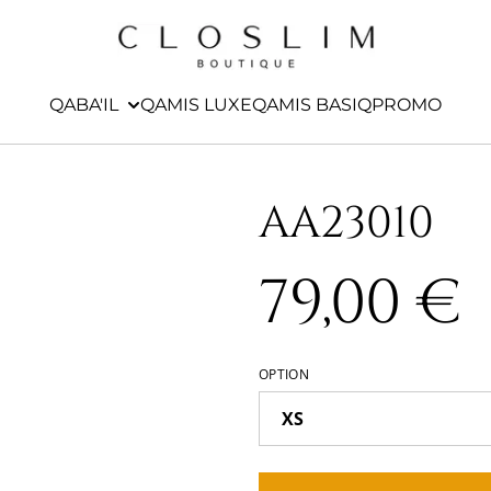
QABA'IL
QAMIS LUXE
QAMIS BASIQ
PROMO
AA23010
79,00 €
OPTION