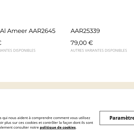
Al Ameer AAR2645
AAR25339
€
79,00 €
IANTES DISPONIBLES
AUTRES VARIANTES DISPONIBLES
Mentions légales
Confidentialité
Cookie
Paramètre
hiers qui nous aident à comprendre comment vous utilisez
r plus sur ces cookies et contrôler la façon dont ils sont
galement consulter notre
politique de cookies
.