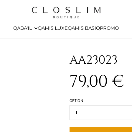
QABA'IL
QAMIS LUXE
QAMIS BASIQ
PROMO
AA23023
79,00 €
OPTION