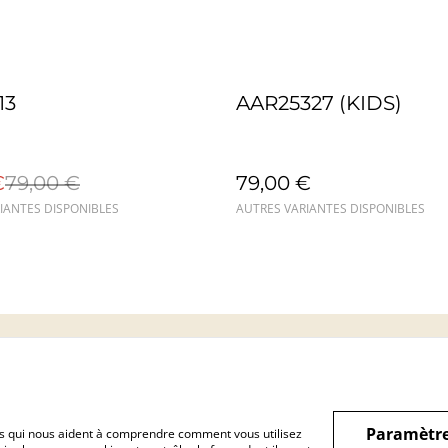
13
AAR25327 (KIDS)
€
79,00 €
79,00 €
IANTES DISPONIBLES
AUTRES VARIANTES DISPONIBLES
Mentions légales
Confidentialité
Cookie
Paramètre
hiers qui nous aident à comprendre comment vous utilisez