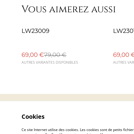
Vous aimerez aussi
%
%
LW23009
LW230
69,00 €
79,00 €
69,00 
AUTRES VARIANTES DISPONIBLES
AUTRES VAR
Contact
Cookies
Ce site Internet utilise des cookies. Les cookies sont de petits fic