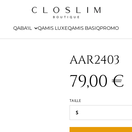
QABA'IL
QAMIS LUXE
QAMIS BASIQ
PROMO
AAR2403
79,00 €
TAILLE