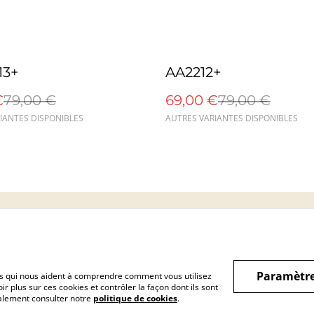
%
13+
AA2212+
€
79,00 €
69,00 €
79,00 €
IANTES DISPONIBLES
AUTRES VARIANTES DISPONIBLES
Mentions légales
Confidentialité
Cookie
Paramètre
hiers qui nous aident à comprendre comment vous utilisez
r plus sur ces cookies et contrôler la façon dont ils sont
galement consulter notre
politique de cookies
.