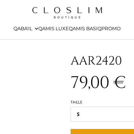
QABA'IL
QAMIS LUXE
QAMIS BASIQ
PROMO
AAR2420
79,00 €
TAILLE