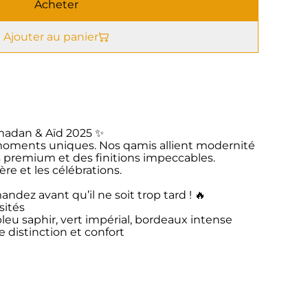
Acheter
Ajouter au panier
madan & Aïd 2025 ✨
 moments uniques. Nos qamis allient modernité
us premium et des finitions impeccables.
ère et les célébrations.
ndez avant qu’il ne soit trop tard ! 🔥
sités
bleu saphir, vert impérial, bordeaux intense
e distinction et confort