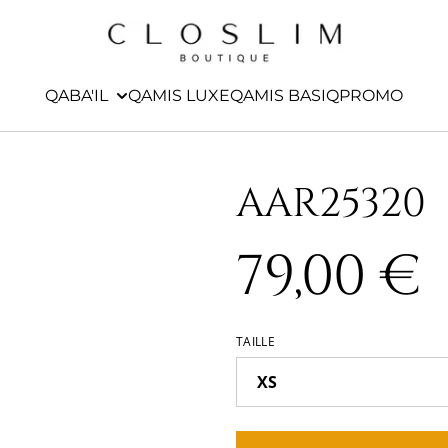
QABA'IL
QAMIS LUXE
QAMIS BASIQ
PROMO
AAR25320
79,00 €
TAILLE