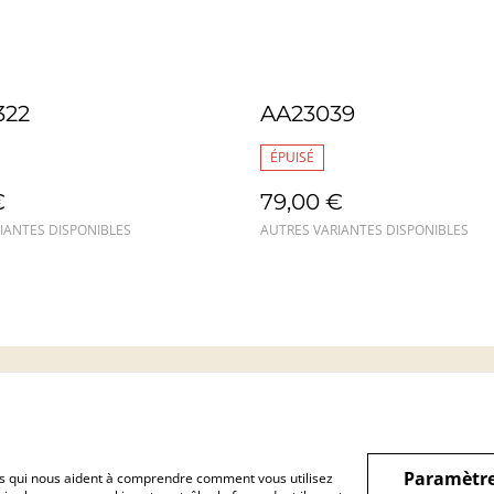
322
AA23039
ÉPUISÉ
€
79,00 €
IANTES DISPONIBLES
AUTRES VARIANTES DISPONIBLES
Mentions légales
Confidentialité
Cookie
Paramètre
hiers qui nous aident à comprendre comment vous utilisez