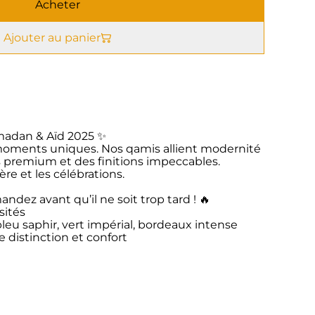
Acheter
Ajouter au panier
madan & Aïd 2025 ✨
 moments uniques. Nos qamis allient modernité
us premium et des finitions impeccables.
ère et les célébrations.
ndez avant qu’il ne soit trop tard ! 🔥
sités
bleu saphir, vert impérial, bordeaux intense
e distinction et confort