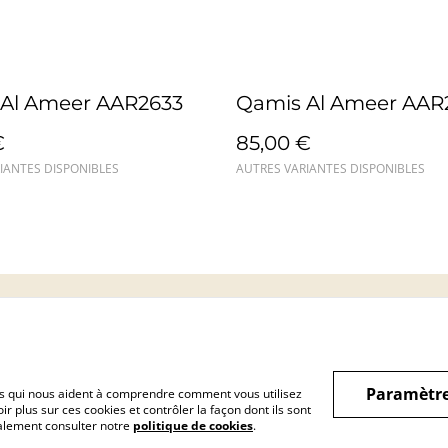
Al Ameer AAR2633
Qamis Al Ameer AAR
€
85,00 €
IANTES DISPONIBLES
AUTRES VARIANTES DISPONIBLES
Mentions légales
Confidentialité
Cookie
Paramètre
hiers qui nous aident à comprendre comment vous utilisez
r plus sur ces cookies et contrôler la façon dont ils sont
galement consulter notre
politique de cookies
.