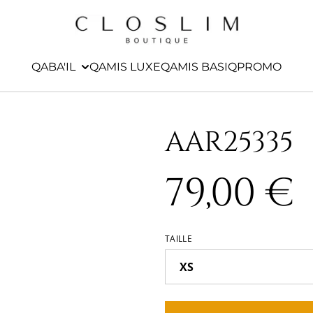
QABA'IL
QAMIS LUXE
QAMIS BASIQ
PROMO
AAR25335
79,00 €
TAILLE