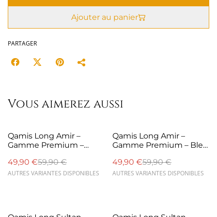
Ajouter au panier
PARTAGER
Vous aimerez aussi
%
%
Qamis Long Amir –
Qamis Long Amir –
Gamme Premium –
Gamme Premium – Bleu
Blanc
clair
49,90 €
59,90 €
49,90 €
59,90 €
AUTRES VARIANTES DISPONIBLES
AUTRES VARIANTES DISPONIBLES
%
%