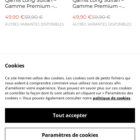
Qamis Long Sultan –
Qamis Long Sultan –
Gamme Premium –
Gamme Premium –
Beige
Blanc
49,90 €
59,90 €
49,90 €
59,90 €
AUTRES VARIANTES DISPONIBLES
AUTRES VARIANTES DISPONIBLES
Cookies
Contact
Mentions légales
Ce site Internet utilise des cookies. Les cookies sont de petits fichiers qui
Confidentialité
Cookies
nous aident à comprendre comment vous utilisez nos services afin
d'améliorer votre expérience. Vous pouvez en savoir plus sur ces cookies
et contrôler la façon dont ils sont utilisés en cliquant sur « Paramètres des
cookies ». Vous pouvez également consulter notre
politique de cookies
.
Tout accepter
©
2026
Closlim
Paramètres de cookies
powered by