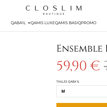
QABA'IL
QAMIS LUXE
QAMIS BASIQ
PROMO
Ensemble E
59,90 €
TAILLES QABA'IL