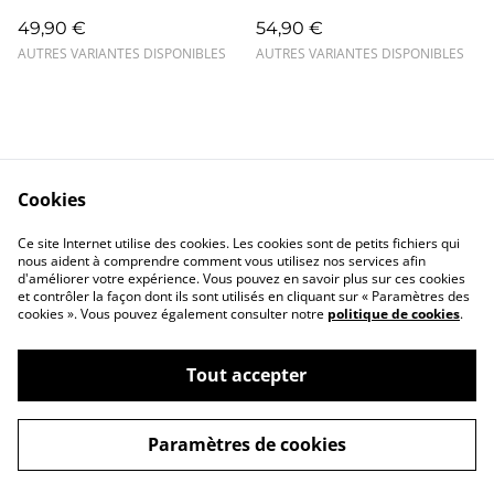
49,90 €
54,90 €
AUTRES VARIANTES DISPONIBLES
AUTRES VARIANTES DISPONIBLES
Cookies
Contact
Mentions légales
Ce site Internet utilise des cookies. Les cookies sont de petits fichiers qui
Confidentialité
Cookies
nous aident à comprendre comment vous utilisez nos services afin
d'améliorer votre expérience. Vous pouvez en savoir plus sur ces cookies
et contrôler la façon dont ils sont utilisés en cliquant sur « Paramètres des
cookies ». Vous pouvez également consulter notre
politique de cookies
.
Tout accepter
©
2026
Closlim
Paramètres de cookies
powered by