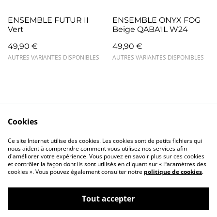
ENSEMBLE FUTUR II
ENSEMBLE ONYX FOG
Vert
Beige QABA'IL W24
49,90 €
49,90 €
AUTRES VARIANTES DISPONIBLES
AUTRES VARIANTES DISPONIBLES
Cookies
Contact
Mentions légales
Ce site Internet utilise des cookies. Les cookies sont de petits fichiers qui
Confidentialité
Cookies
nous aident à comprendre comment vous utilisez nos services afin
d'améliorer votre expérience. Vous pouvez en savoir plus sur ces cookies
et contrôler la façon dont ils sont utilisés en cliquant sur « Paramètres des
cookies ». Vous pouvez également consulter notre
politique de cookies
.
Tout accepter
©
2026
Closlim