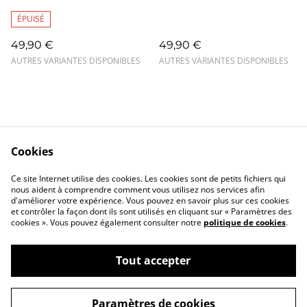
ÉPUISÉ
49,90 €
49,90 €
AUTRES VARIANTES DISPONIBLES
AUTRES VARIANTES DISPONIBLES
Cookies
Contact
Mentions légales
Ce site Internet utilise des cookies. Les cookies sont de petits fichiers qui
Confidentialité
Cookies
nous aident à comprendre comment vous utilisez nos services afin
d'améliorer votre expérience. Vous pouvez en savoir plus sur ces cookies
et contrôler la façon dont ils sont utilisés en cliquant sur « Paramètres des
cookies ». Vous pouvez également consulter notre
politique de cookies
.
Tout accepter
©
2026
Closlim
Paramètres de cookies