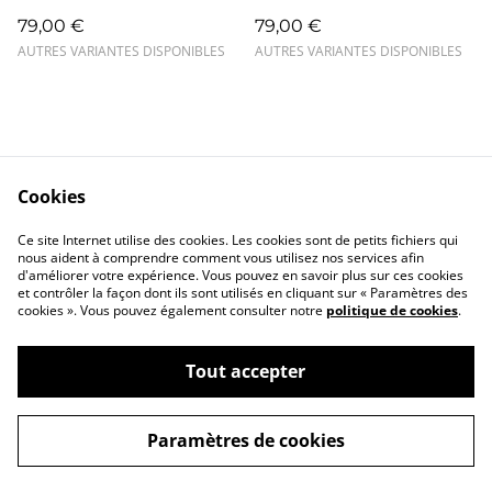
79,00 €
79,00 €
AUTRES VARIANTES DISPONIBLES
AUTRES VARIANTES DISPONIBLES
Cookies
Contact
Mentions légales
Ce site Internet utilise des cookies. Les cookies sont de petits fichiers qui
Confidentialité
Cookies
nous aident à comprendre comment vous utilisez nos services afin
d'améliorer votre expérience. Vous pouvez en savoir plus sur ces cookies
et contrôler la façon dont ils sont utilisés en cliquant sur « Paramètres des
cookies ». Vous pouvez également consulter notre
politique de cookies
.
Tout accepter
©
2026
Closlim
Paramètres de cookies
powered by