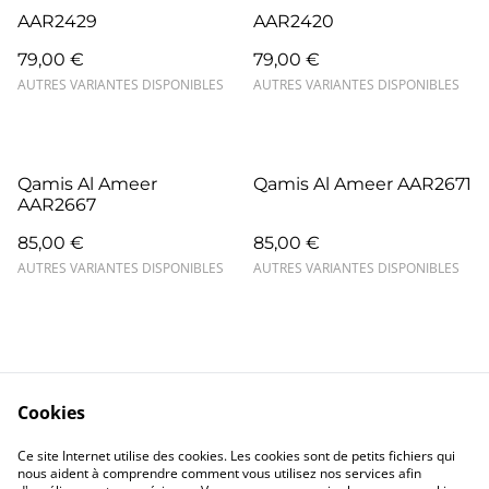
AAR2429
AAR2420
79,00 €
79,00 €
AUTRES VARIANTES DISPONIBLES
AUTRES VARIANTES DISPONIBLES
Qamis Al Ameer
Qamis Al Ameer AAR2671
AAR2667
85,00 €
85,00 €
AUTRES VARIANTES DISPONIBLES
AUTRES VARIANTES DISPONIBLES
Cookies
Contact
Mentions légales
Ce site Internet utilise des cookies. Les cookies sont de petits fichiers qui
Confidentialité
Cookies
nous aident à comprendre comment vous utilisez nos services afin