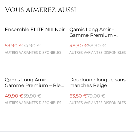
Vous aimerez aussi
%
%
Ensemble ELITE NIII Noir
Qamis Long Amir –
Gamme Premium –
Blanc
59,90 €
74,90 €
49,90 €
59,90 €
AUTRES VARIANTES DISPONIBLES
AUTRES VARIANTES DISPONIBLES
%
%
Qamis Long Amir –
Doudoune longue sans
Gamme Premium – Bleu
manches Beige
clair
49,90 €
59,90 €
63,50 €
79,00 €
AUTRES VARIANTES DISPONIBLES
AUTRES VARIANTES DISPONIBLES