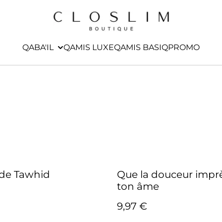
QABA'IL
QAMIS LUXE
QAMIS BASIQ
PROMO
de Tawhid
Que la douceur imp
ton âme
9,97 €