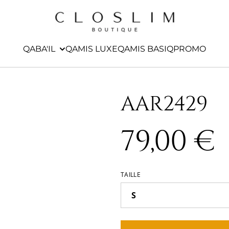
QABA'IL
QAMIS LUXE
QAMIS BASIQ
PROMO
AAR2429
79,00 €
TAILLE