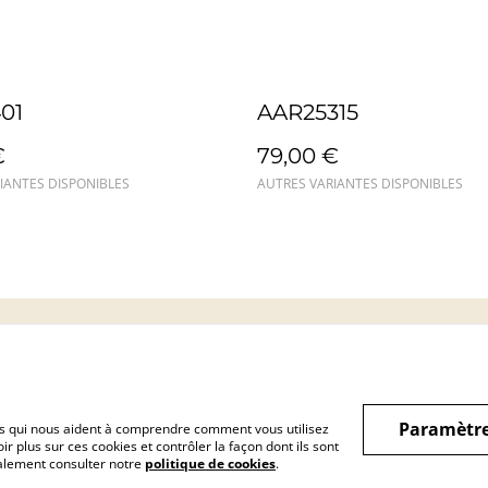
01
AAR25315
€
79,00 €
IANTES DISPONIBLES
AUTRES VARIANTES DISPONIBLES
Mentions légales
Confidentialité
Cookie
Paramètre
hiers qui nous aident à comprendre comment vous utilisez
r plus sur ces cookies et contrôler la façon dont ils sont
galement consulter notre
politique de cookies
.