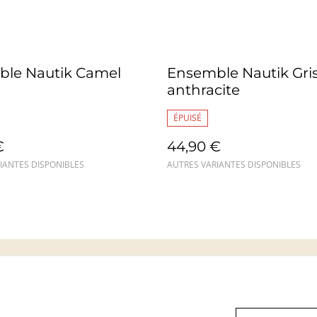
le Nautik Camel
Ensemble Nautik Gri
anthracite
ÉPUISÉ
€
44,90 €
IANTES DISPONIBLES
AUTRES VARIANTES DISPONIBLES
Mentions légales
Confidentialité
Cookie