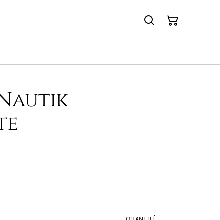
Nautik
te
QUANTITÉ