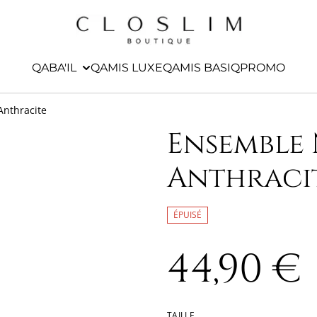
QABA'IL
QAMIS LUXE
QAMIS BASIQ
PROMO
Anthracite
Ensemble 
Anthraci
ÉPUISÉ
44,90 €
TAILLE