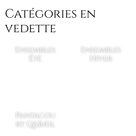
Catégories en
vedette
Ensembles
Ensembles
Été
Hiver
Pantacou
rt QABA'il