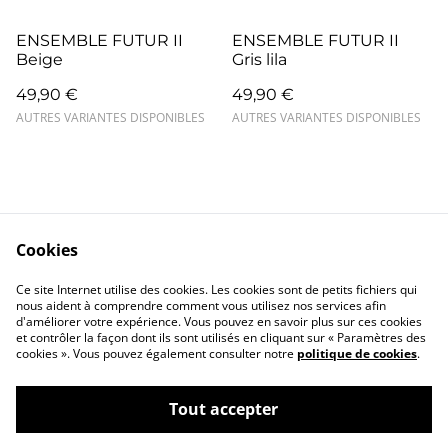
ENSEMBLE FUTUR II
ENSEMBLE FUTUR II
Beige
Gris lila
49,90 €
49,90 €
AUTRES VARIANTES DISPONIBLES
AUTRES VARIANTES DISPONIBLES
Cookies
Contact
Mentions légales
Ce site Internet utilise des cookies. Les cookies sont de petits fichiers qui
Confidentialité
Cookies
nous aident à comprendre comment vous utilisez nos services afin
d'améliorer votre expérience. Vous pouvez en savoir plus sur ces cookies
et contrôler la façon dont ils sont utilisés en cliquant sur « Paramètres des
cookies ». Vous pouvez également consulter notre
politique de cookies
.
Tout accepter
©
2026
Closlim