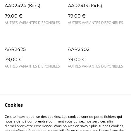
AAR2424 (Kids)
AAR2415 (Kids)
79,00 €
79,00 €
AUTRES VARIANTES DISPONIBLES
AUTRES VARIANTES DISPONIBLES
AAR2425
AAR2402
79,00 €
79,00 €
AUTRES VARIANTES DISPONIBLES
AUTRES VARIANTES DISPONIBLES
Cookies
Contact
Mentions légales
Ce site Internet utilise des cookies. Les cookies sont de petits fichiers qui
Confidentialité
Cookies
nous aident à comprendre comment vous utilisez nos services afin
d'améliorer votre expérience. Vous pouvez en savoir plus sur ces cookies
et contrôler la façon dont ils sont utilisés en cliquant sur « Paramètres des